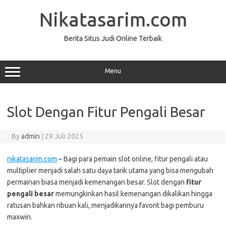
Skip
to
Nikatasarim.com
content
Berita Situs Judi Online Terbaik
Menu
Slot Dengan Fitur Pengali Besar
By
admin
|
29 Juli 2025
nikatasarim.com
– Bagi para pemain slot online, fitur pengali atau
multiplier menjadi salah satu daya tarik utama yang bisa mengubah
permainan biasa menjadi kemenangan besar. Slot dengan
fitur
pengali besar
memungkinkan hasil kemenangan dikalikan hingga
ratusan bahkan ribuan kali, menjadikannya favorit bagi pemburu
maxwin.