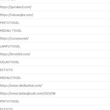
https://gurukecil.com/
https://ratuangka.com/
PINTUTOGEL
MEDALI TOGEL
https://sozawa.net/
LAMPUTOGEL
https://brombil.com/
GELASTOGEL
ESTOTO
MEDALITOGEL
https://www.detiksehat.com/
https://www.ladangbuah.com/2023/08
PINTUTOGEL
ESTOTO