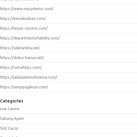
https://www.mysystemx.com/
https://besoksukses.com/
https://teyze-sizsiniz.com/
https://departmentofability.com/
https://sekitarkita.net/
https://dolna-banya.net/
https://rumahtips.com/
https://jalanjalanindonesia.com/
https://senjapagikopi.com/
Categories
Live Casino
Sabung Ayam
Slot Gacor