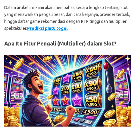
Dalam artikel ini, kami akan membahas secara lengkap tentang slot
yang menawarkan pengali besar, dari cara kerjanya, provider terbaik,
hingga daftar game rekomendasi dengan RTP tinggi dan multiplier
spektakuler.
Prediksi pintu togel
Apa Itu Fitur Pengali (Multiplier) dalam Slot?