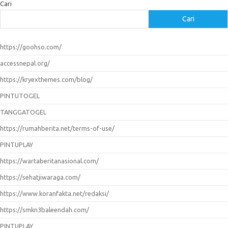
Cari
Cari
https://goohso.com/
accessnepal.org/
https://kryexthemes.com/blog/
PINTUTOGEL
TANGGATOGEL
https://rumahberita.net/terms-of-use/
PINTUPLAY
https://wartaberitanasional.com/
https://sehatjiwaraga.com/
https://www.koranfakta.net/redaksi/
https://smkn3baleendah.com/
PINTUPLAY