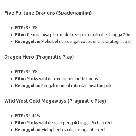
Five Fortune Dragons (Spadegaming)
RTP:
97.0%
Fitur:
Pemain bisa pilih mode freespin + multiplier hingga 20x.
Keunggulan:
Fleksibel dan sangat cocok untuk strategi cepat.
Dragon Hero (Pragmatic Play)
RTP:
96.0%
Fitur:
Sticky wild dan multiplier mode bonus.
Keunggulan:
Pengali muncul rutin dan bisa tumpuk.
Wild West Gold Megaways (Pragmatic Play)
RTP:
96.44%
Fitur:
Sticky wild dengan pengali hingga 5x tiap reel.
Keunggulan:
Multiplier bisa digabung antar reel.