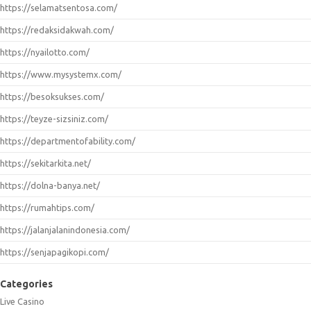
https://selamatsentosa.com/
https://redaksidakwah.com/
https://nyailotto.com/
https://www.mysystemx.com/
https://besoksukses.com/
https://teyze-sizsiniz.com/
https://departmentofability.com/
https://sekitarkita.net/
https://dolna-banya.net/
https://rumahtips.com/
https://jalanjalanindonesia.com/
https://senjapagikopi.com/
Categories
Live Casino