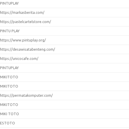
PINTUPLAY
https://markasberita.com/
https://pastelcartelstore.com/
PINTU PLAY
https://www.pintuplay.org/
https://desawisatabenteng.com/
https://unicocafe.com/
PINTUPLAY
MIKITOTO
MIKITOTO
https://permatakomputer.com/
MIKITOTO
MIKI TOTO
ESTOTO