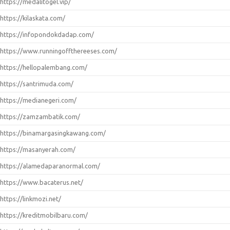
https://medalitogel.vip/
https://kilaskata.com/
https://infopondokdadap.com/
https://www.runningoffthereeses.com/
https://hellopalembang.com/
https://santrimuda.com/
https://medianegeri.com/
https://zamzambatik.com/
https://binamargasingkawang.com/
https://masanyerah.com/
https://alamedaparanormal.com/
https://www.bacaterus.net/
https://linkmozi.net/
https://kreditmobilbaru.com/