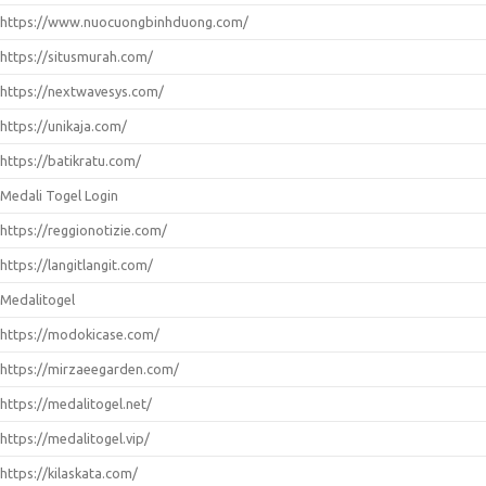
https://www.nuocuongbinhduong.com/
https://situsmurah.com/
https://nextwavesys.com/
https://unikaja.com/
https://batikratu.com/
Medali Togel Login
https://reggionotizie.com/
https://langitlangit.com/
Medalitogel
https://modokicase.com/
https://mirzaeegarden.com/
https://medalitogel.net/
https://medalitogel.vip/
https://kilaskata.com/