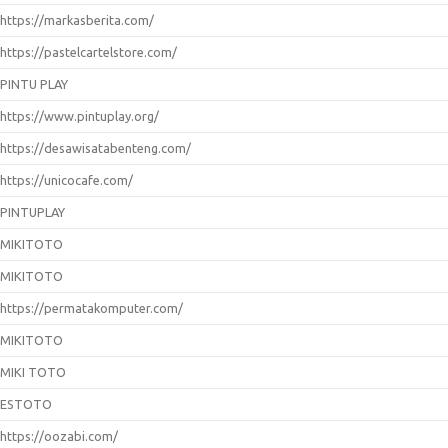
https://markasberita.com/
https://pastelcartelstore.com/
PINTU PLAY
https://www.pintuplay.org/
https://desawisatabenteng.com/
https://unicocafe.com/
PINTUPLAY
MIKITOTO
MIKITOTO
https://permatakomputer.com/
MIKITOTO
MIKI TOTO
ESTOTO
https://oozabi.com/