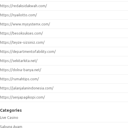
https://redaksidakwah.com/
https://nyailotto.com/
https://www.mysystemx.com/
https://besoksukses.com/
https://teyze-sizsiniz.com/
https://departmentofability.com/
https://sekitarkita.net/
https://dolna-banya.net/
https://rumahtips.com/
https://jalanjalanindonesia.com/
https://senjapagikopi.com/
Categories
Live Casino
Sabung Ayam