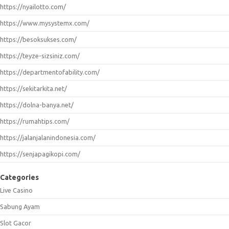
https://nyailotto.com/
https://www.mysystemx.com/
https://besoksukses.com/
https://teyze-sizsiniz.com/
https://departmentofability.com/
https://sekitarkita.net/
https://dolna-banya.net/
https://rumahtips.com/
https://jalanjalanindonesia.com/
https://senjapagikopi.com/
Categories
Live Casino
Sabung Ayam
Slot Gacor