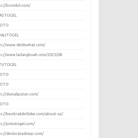
ps://brombil.com/
ASTOGEL
TOTO
ALITOGEL
ps://www.detiksehat.com/
ps://www.ladangbuah.com/2023/08
TUTOGEL
TOTO
TOTO
ps://dunialiputan.com/
TOTO
s://besttraildirtbike.com/about-us/
ps://pintutogel.com/
ps://desloratadinep.com/