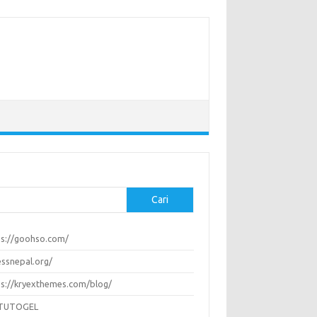
Cari
ps://goohso.com/
essnepal.org/
ps://kryexthemes.com/blog/
TUTOGEL