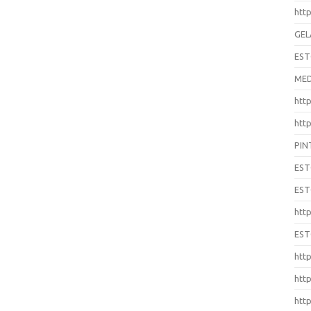
htt
GEL
ES
MED
htt
htt
PIN
ES
ES
htt
ES
http
htt
htt