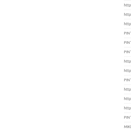
htt
htt
htt
PIN
PIN
PIN
htt
http
PIN
htt
htt
htt
PIN
MIK