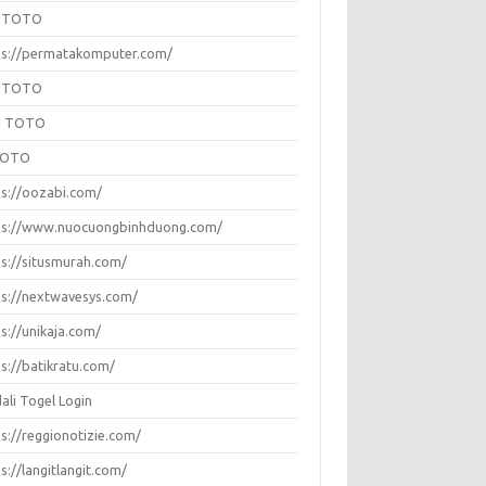
ITOTO
ps://permatakomputer.com/
ITOTO
I TOTO
TOTO
ps://oozabi.com/
ps://www.nuocuongbinhduong.com/
ps://situsmurah.com/
ps://nextwavesys.com/
s://unikaja.com/
s://batikratu.com/
ali Togel Login
ps://reggionotizie.com/
s://langitlangit.com/