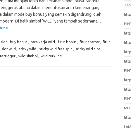
enjelma menjadi lebih dari sekadar simbol biasa. Mereka
TA
penggerak utama dalam menentukan arah kemenangan,
a dalam mode buy bonus yang semakin digandrungi oleh
htt
modern. Di balik simbol ‘WILD’ yang tampak sederhana,…
PIN
re »
htt
slot
,
buy bonus
,
cara kerja wild
,
fitur bonus
,
fitur scatter
,
fitur
htt
,
slot wild
,
sticky wild
,
sticky wild free spin
,
sticky wild slot
,
htt
 retrigger
,
wild simbol
,
wild terkunci
htt
PIN
http
htt
PIN
MED
htt
LA