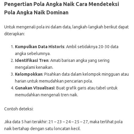
Pengertian Pola Angka Naik Cara Mendeteksi
Pola Angka Naik Dominan
Untuk mengenali pola ini dalam data, langkah-langkah berikut dapat
diterapkan:
Kumpulkan Data Historis
: Ambil setidaknya 20-30 data
angka sebelumnya.
Identifikasi Tren
: Amati barisan angka yang sering
mengalami kenaikan.
Kelompokkan
: Pisahkan data dalam kelompok mingguan atau
harian untuk memudahkan pencarian pola.
Gunakan Visualisasi
: Buat grafik garis atau tabel untuk
memudahkan mengenali tren naik.
Contoh deteksi:
Jika data 5 hari terakhir: 21 – 23 – 24 – 25 – 27, maka terlihat pola
naik bertahap dengan satu loncatan kecil.