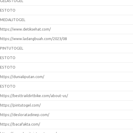
GELASTOGEL
ESTOTO
MEDALITOGEL
https://www.detiksehat.com/
https://www.ladangbuah.com/2023/08
PINTUTOGEL
ESTOTO
ESTOTO
https://dunialiputan.com/
ESTOTO
https://besttraildirtbike.com/about-us/
https://pintutogel.com/
https://desloratadinep.com/
https://bacafakta.com/