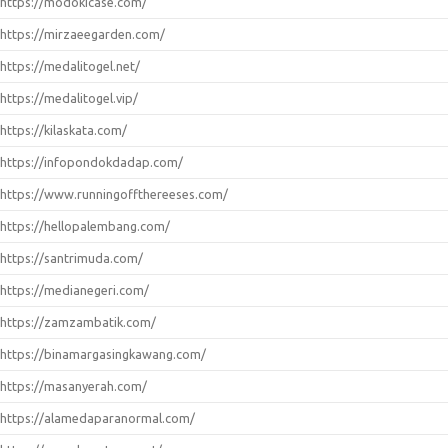
https://modokicase.com/
https://mirzaeegarden.com/
https://medalitogel.net/
https://medalitogel.vip/
https://kilaskata.com/
https://infopondokdadap.com/
https://www.runningoffthereeses.com/
https://hellopalembang.com/
https://santrimuda.com/
https://medianegeri.com/
https://zamzambatik.com/
https://binamargasingkawang.com/
https://masanyerah.com/
https://alamedaparanormal.com/