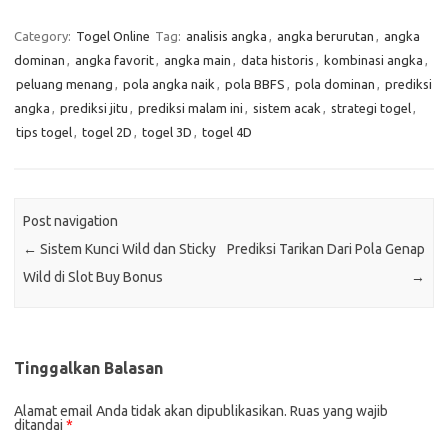
Category:
Togel Online
Tag:
analisis angka
,
angka berurutan
,
angka
dominan
,
angka favorit
,
angka main
,
data historis
,
kombinasi angka
,
peluang menang
,
pola angka naik
,
pola BBFS
,
pola dominan
,
prediksi
angka
,
prediksi jitu
,
prediksi malam ini
,
sistem acak
,
strategi togel
,
tips togel
,
togel 2D
,
togel 3D
,
togel 4D
Post navigation
←
Sistem Kunci Wild dan Sticky
Prediksi Tarikan Dari Pola Genap
Wild di Slot Buy Bonus
→
Tinggalkan Balasan
Alamat email Anda tidak akan dipublikasikan.
Ruas yang wajib
ditandai
*