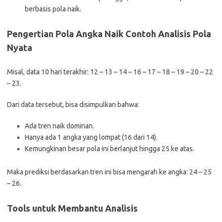
berbasis pola naik.
Pengertian Pola Angka Naik Contoh Analisis Pola
Nyata
Misal, data 10 hari terakhir: 12 – 13 – 14 – 16 – 17 – 18 – 19 – 20 – 22
– 23.
Dari data tersebut, bisa disimpulkan bahwa:
Ada tren naik dominan.
Hanya ada 1 angka yang lompat (16 dari 14).
Kemungkinan besar pola ini berlanjut hingga 25 ke atas.
Maka prediksi berdasarkan tren ini bisa mengarah ke angka: 24 – 25
– 26.
Tools untuk Membantu Analisis