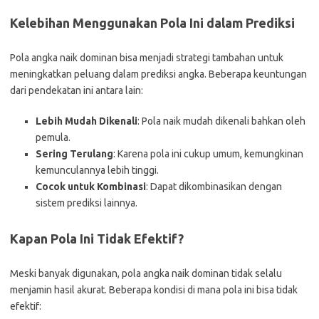
Kelebihan Menggunakan Pola Ini dalam Prediksi
Pola angka naik dominan bisa menjadi strategi tambahan untuk
meningkatkan peluang dalam prediksi angka. Beberapa keuntungan
dari pendekatan ini antara lain:
Lebih Mudah Dikenali
: Pola naik mudah dikenali bahkan oleh
pemula.
Sering Terulang
: Karena pola ini cukup umum, kemungkinan
kemunculannya lebih tinggi.
Cocok untuk Kombinasi
: Dapat dikombinasikan dengan
sistem prediksi lainnya.
Kapan Pola Ini Tidak Efektif?
Meski banyak digunakan, pola angka naik dominan tidak selalu
menjamin hasil akurat. Beberapa kondisi di mana pola ini bisa tidak
efektif: