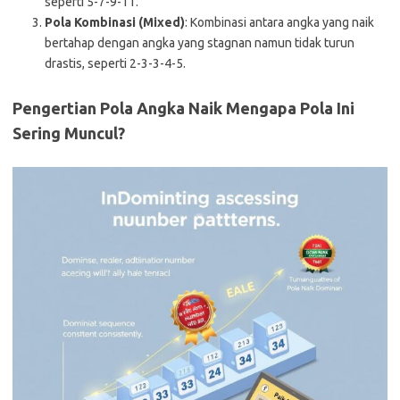
seperti 5-7-9-11.
Pola Kombinasi (Mixed)
: Kombinasi antara angka yang naik
bertahap dengan angka yang stagnan namun tidak turun
drastis, seperti 2-3-3-4-5.
Pengertian Pola Angka Naik Mengapa Pola Ini
Sering Muncul?