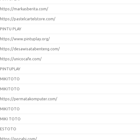
https://markasberita.com/
https://pastelcartelstore.com/
PINTU PLAY
https://www.pintuplay.org/
https://desawisatabenteng.com/
https://unicocafe.com/
PINTUPLAY
MIKITOTO
MIKITOTO
https://permatakomputer.com/
MIKITOTO
MIKI TOTO
ESTOTO
https://oozabi.com/