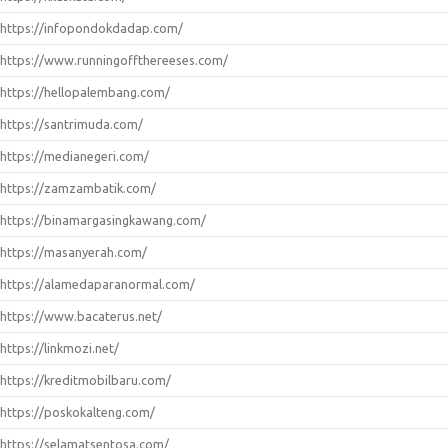
https://infopondokdadap.com/
https://www.runningoffthereeses.com/
https://hellopalembang.com/
https://santrimuda.com/
https://medianegeri.com/
https://zamzambatik.com/
https://binamargasingkawang.com/
https://masanyerah.com/
https://alamedaparanormal.com/
https://www.bacaterus.net/
https://linkmozi.net/
https://kreditmobilbaru.com/
https://poskokalteng.com/
https://selamatsentosa.com/