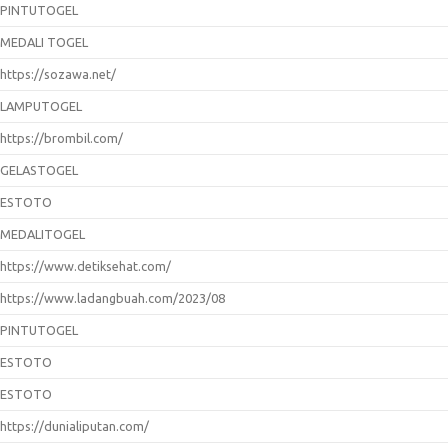
PINTUTOGEL
MEDALI TOGEL
https://sozawa.net/
LAMPUTOGEL
https://brombil.com/
GELASTOGEL
ESTOTO
MEDALITOGEL
https://www.detiksehat.com/
https://www.ladangbuah.com/2023/08
PINTUTOGEL
ESTOTO
ESTOTO
https://dunialiputan.com/