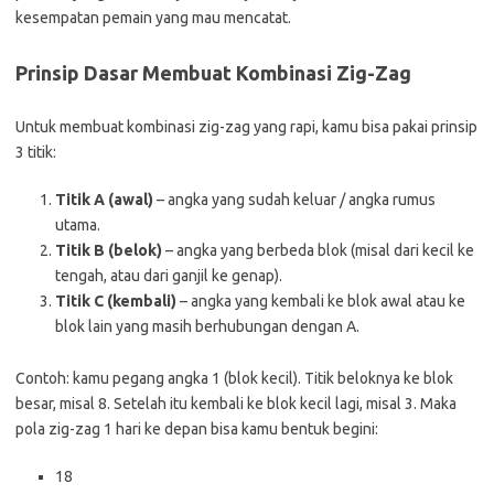
kesempatan pemain yang mau mencatat.
Prinsip Dasar Membuat Kombinasi Zig-Zag
Untuk membuat kombinasi zig-zag yang rapi, kamu bisa pakai prinsip
3 titik:
Titik A (awal)
– angka yang sudah keluar / angka rumus
utama.
Titik B (belok)
– angka yang berbeda blok (misal dari kecil ke
tengah, atau dari ganjil ke genap).
Titik C (kembali)
– angka yang kembali ke blok awal atau ke
blok lain yang masih berhubungan dengan A.
Contoh: kamu pegang angka 1 (blok kecil). Titik beloknya ke blok
besar, misal 8. Setelah itu kembali ke blok kecil lagi, misal 3. Maka
pola zig-zag 1 hari ke depan bisa kamu bentuk begini:
18