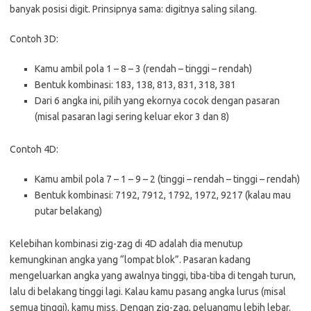
banyak posisi digit. Prinsipnya sama: digitnya saling silang.
Contoh 3D:
Kamu ambil pola 1 – 8 – 3 (rendah – tinggi – rendah)
Bentuk kombinasi: 183, 138, 813, 831, 318, 381
Dari 6 angka ini, pilih yang ekornya cocok dengan pasaran
(misal pasaran lagi sering keluar ekor 3 dan 8)
Contoh 4D:
Kamu ambil pola 7 – 1 – 9 – 2 (tinggi – rendah – tinggi – rendah)
Bentuk kombinasi: 7192, 7912, 1792, 1972, 9217 (kalau mau
putar belakang)
Kelebihan kombinasi zig-zag di 4D adalah dia menutup
kemungkinan angka yang “lompat blok”. Pasaran kadang
mengeluarkan angka yang awalnya tinggi, tiba-tiba di tengah turun,
lalu di belakang tinggi lagi. Kalau kamu pasang angka lurus (misal
semua tinggi), kamu miss. Dengan zig-zag, peluangmu lebih lebar.