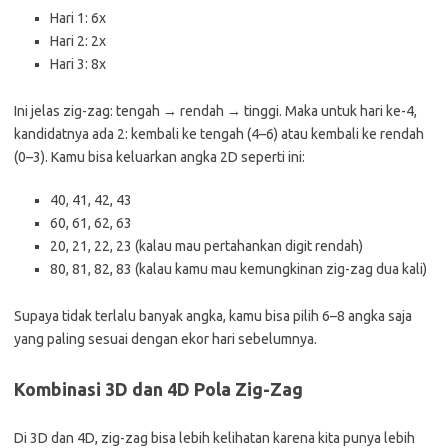
Hari 1: 6x
Hari 2: 2x
Hari 3: 8x
Ini jelas zig-zag: tengah → rendah → tinggi. Maka untuk hari ke-4,
kandidatnya ada 2: kembali ke tengah (4–6) atau kembali ke rendah
(0–3). Kamu bisa keluarkan angka 2D seperti ini:
40, 41, 42, 43
60, 61, 62, 63
20, 21, 22, 23 (kalau mau pertahankan digit rendah)
80, 81, 82, 83 (kalau kamu mau kemungkinan zig-zag dua kali)
Supaya tidak terlalu banyak angka, kamu bisa pilih 6–8 angka saja
yang paling sesuai dengan ekor hari sebelumnya.
Kombinasi 3D dan 4D Pola Zig-Zag
Di 3D dan 4D, zig-zag bisa lebih kelihatan karena kita punya lebih