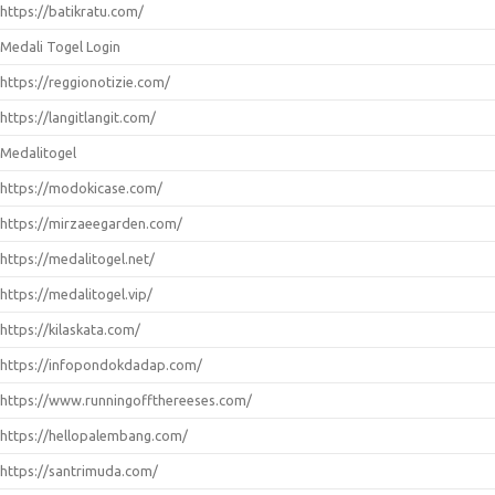
https://batikratu.com/
Medali Togel Login
https://reggionotizie.com/
https://langitlangit.com/
Medalitogel
https://modokicase.com/
https://mirzaeegarden.com/
https://medalitogel.net/
https://medalitogel.vip/
https://kilaskata.com/
https://infopondokdadap.com/
https://www.runningoffthereeses.com/
https://hellopalembang.com/
https://santrimuda.com/