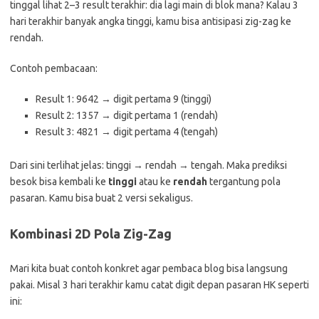
tinggal lihat 2–3 result terakhir: dia lagi main di blok mana? Kalau 3
hari terakhir banyak angka tinggi, kamu bisa antisipasi zig-zag ke
rendah.
Contoh pembacaan:
Result 1: 9642 → digit pertama 9 (tinggi)
Result 2: 1357 → digit pertama 1 (rendah)
Result 3: 4821 → digit pertama 4 (tengah)
Dari sini terlihat jelas: tinggi → rendah → tengah. Maka prediksi
besok bisa kembali ke
tinggi
atau ke
rendah
tergantung pola
pasaran. Kamu bisa buat 2 versi sekaligus.
Kombinasi 2D Pola Zig-Zag
Mari kita buat contoh konkret agar pembaca blog bisa langsung
pakai. Misal 3 hari terakhir kamu catat digit depan pasaran HK seperti
ini: