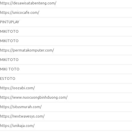
https://desawisatabenteng.com/
https://unicocafe.com/
PINTUPLAY
MIKITOTO
MIKITOTO
https://permatakomputer.com/
MIKITOTO
MIKI TOTO
ESTOTO
https://oozabi.com/
https://www.nuocuongbinhduong.com/
https://situsmurah.com/
https://nextwavesys.com/
https://unikaja.com/