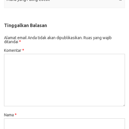
Tinggalkan Balasan
Alamat email Anda tidak akan dipublikasikan.
Ruas yang wajib
ditandai
*
Komentar
*
Nama
*