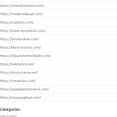
https://selamatsentosa.com/
https://redaksidakwah.com/
https://nyailotto.com/
https://www.mysystemx.com/
https://besoksukses.com/
https://teyze-sizsiniz.com/
https://departmentofability.com/
https://sekitarkita.net/
https://dolna-banya.net/
https://rumahtips.com/
https://jalanjalanindonesia.com/
https://senjapagikopi.com/
Categories
Live Casino