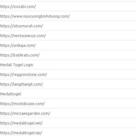
https://oozabi.com/
https://www.nuocuongbinhduong.com/
https://situsmurah.com/
https://nextwavesys.com/
https://unikaja.com/
https://batikratu.com/
Medali Togel Login
https://reggionotizie.com/
https://langitlangit.com/
Medalitogel
https://modokicase.com/
https://mirzaeegarden.com/
https://medalitogel.net/
https://medalitogel.vip/