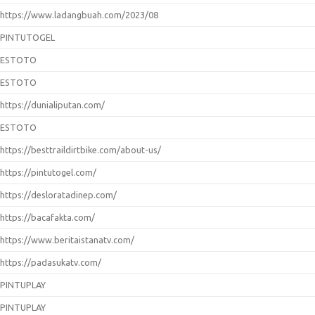
https://www.ladangbuah.com/2023/08
PINTUTOGEL
ESTOTO
ESTOTO
https://dunialiputan.com/
ESTOTO
https://besttraildirtbike.com/about-us/
https://pintutogel.com/
https://desloratadinep.com/
https://bacafakta.com/
https://www.beritaistanatv.com/
https://padasukatv.com/
PINTUPLAY
PINTUPLAY