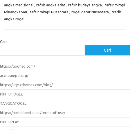
angka tradisional
,
tafsir angka adat
,
tafsir budaya angka
,
tafsir mimpi
Minangkabau
,
tafsir mimpi Nusantara
,
togel darat Nusantara
,
tradisi
angka togel
Cari
Cari
https://goohso.com/
accessnepal.org/
https://kryexthemes.com/blog/
PINTUTOGEL
TANGGATOGEL
https://rumahberita.net/terms-of-use/
PINTUPLAY