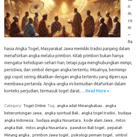
ri
m.
co
m
–
Ra
hasia Angka Togel, Masyarakat Jawa memiliki tradisi panjang dalam
menafsirkan angka melalui primbon. Kitab primbon bukan hanya
mengatur kehidupan sehari-hari, tetapi juga menghubungkan mimpi,
peristiwa, dan simbol dengan angka tertentu. Misalnya, bermimpi
gigi copot sering dikaitkan dengan angka tertentu yang dipercaya
membawa pertanda. Angka-angka ini kemudian ditafsirkan dalam
konteks perjudian, termasuk togel darat.…
Read More »
Category:
Togel Online
Tag:
angka adat Minangkabau
,
angka
keberuntungan Jawa
,
angka spiritual Bali
,
angka togel tradisi
,
budaya
angka Indonesia
,
budaya angka Nusantara
,
kode alam Jawa
,
mitos
angka Bali
,
mitos angka Nusantara
,
pawukon Bali togel
,
pepatah
Minang angka
,
primbon Jawa togel
,
psikologi pemain togel
,
simbol