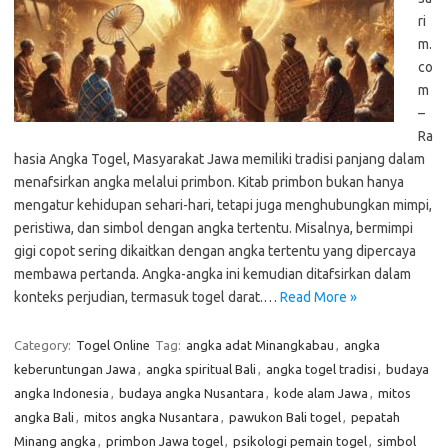
ri
m.
co
m
–
Ra
hasia Angka Togel, Masyarakat Jawa memiliki tradisi panjang dalam
menafsirkan angka melalui primbon. Kitab primbon bukan hanya
mengatur kehidupan sehari-hari, tetapi juga menghubungkan mimpi,
peristiwa, dan simbol dengan angka tertentu. Misalnya, bermimpi
gigi copot sering dikaitkan dengan angka tertentu yang dipercaya
membawa pertanda. Angka-angka ini kemudian ditafsirkan dalam
konteks perjudian, termasuk togel darat.…
Read More »
Category:
Togel Online
Tag:
angka adat Minangkabau
,
angka
keberuntungan Jawa
,
angka spiritual Bali
,
angka togel tradisi
,
budaya
angka Indonesia
,
budaya angka Nusantara
,
kode alam Jawa
,
mitos
angka Bali
,
mitos angka Nusantara
,
pawukon Bali togel
,
pepatah
Minang angka
,
primbon Jawa togel
,
psikologi pemain togel
,
simbol