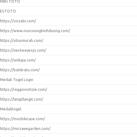
MIKI TOTO
ESTOTO
https://oozabi.com/
https://www.nuocuongbinhduong.com/
https://situsmurah.com/
https://nextwavesys.com/
https://unikaja.com/
https://batikratu.com/
Medali Togel Login
https://reggionotizie.com/
https://langitlangit.com/
Medalitogel
https://modokicase.com/
https://mirzaeegarden.com/