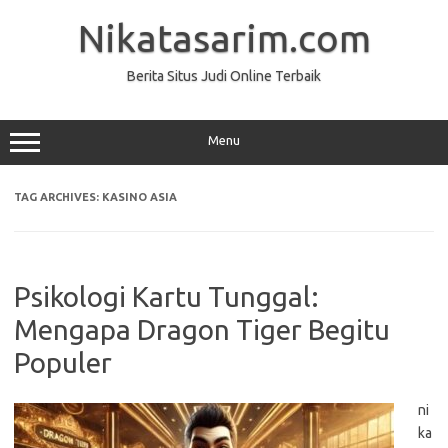
Skip
to
Nikatasarim.com
content
Berita Situs Judi Online Terbaik
Menu
TAG ARCHIVES:
KASINO ASIA
Psikologi Kartu Tunggal:
Mengapa Dragon Tiger Begitu
Populer
ni
ka