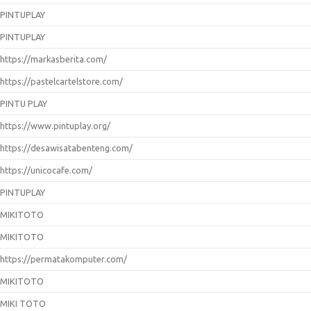
PINTUPLAY
PINTUPLAY
https://markasberita.com/
https://pastelcartelstore.com/
PINTU PLAY
https://www.pintuplay.org/
https://desawisatabenteng.com/
https://unicocafe.com/
PINTUPLAY
MIKITOTO
MIKITOTO
https://permatakomputer.com/
MIKITOTO
MIKI TOTO