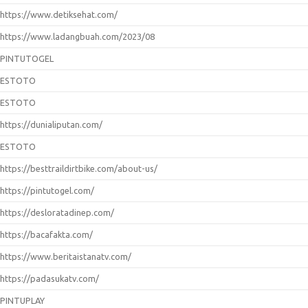
https://www.detiksehat.com/
https://www.ladangbuah.com/2023/08
PINTUTOGEL
ESTOTO
ESTOTO
https://dunialiputan.com/
ESTOTO
https://besttraildirtbike.com/about-us/
https://pintutogel.com/
https://desloratadinep.com/
https://bacafakta.com/
https://www.beritaistanatv.com/
https://padasukatv.com/
PINTUPLAY