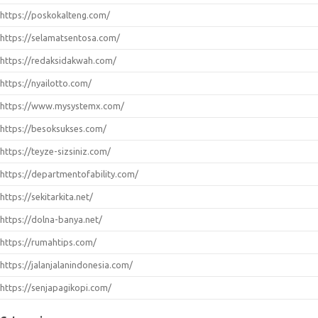
https://poskokalteng.com/
https://selamatsentosa.com/
https://redaksidakwah.com/
https://nyailotto.com/
https://www.mysystemx.com/
https://besoksukses.com/
https://teyze-sizsiniz.com/
https://departmentofability.com/
https://sekitarkita.net/
https://dolna-banya.net/
https://rumahtips.com/
https://jalanjalanindonesia.com/
https://senjapagikopi.com/