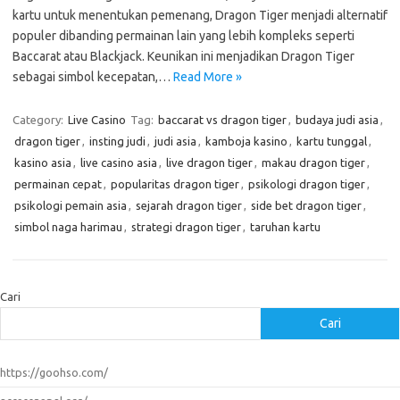
kartu untuk menentukan pemenang, Dragon Tiger menjadi alternatif
populer dibanding permainan lain yang lebih kompleks seperti
Baccarat atau Blackjack. Keunikan ini menjadikan Dragon Tiger
sebagai simbol kecepatan,…
Read More »
Category:
Live Casino
Tag:
baccarat vs dragon tiger
,
budaya judi asia
,
dragon tiger
,
insting judi
,
judi asia
,
kamboja kasino
,
kartu tunggal
,
kasino asia
,
live casino asia
,
live dragon tiger
,
makau dragon tiger
,
permainan cepat
,
popularitas dragon tiger
,
psikologi dragon tiger
,
psikologi pemain asia
,
sejarah dragon tiger
,
side bet dragon tiger
,
simbol naga harimau
,
strategi dragon tiger
,
taruhan kartu
Cari
Cari
https://goohso.com/