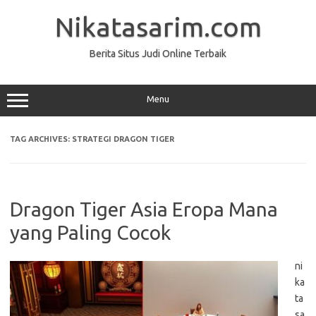
Skip
to
Nikatasarim.com
content
Berita Situs Judi Online Terbaik
Menu
TAG ARCHIVES:
STRATEGI DRAGON TIGER
Dragon Tiger Asia Eropa Mana
yang Paling Cocok
ni
ka
ta
sa