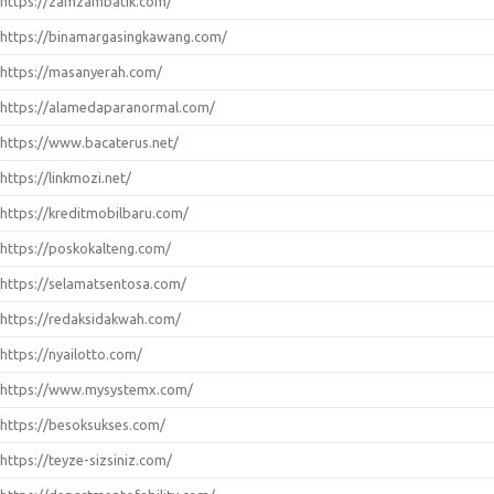
https://zamzambatik.com/
https://binamargasingkawang.com/
https://masanyerah.com/
https://alamedaparanormal.com/
https://www.bacaterus.net/
https://linkmozi.net/
https://kreditmobilbaru.com/
https://poskokalteng.com/
https://selamatsentosa.com/
https://redaksidakwah.com/
https://nyailotto.com/
https://www.mysystemx.com/
https://besoksukses.com/
https://teyze-sizsiniz.com/