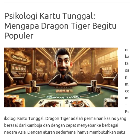
Psikologi Kartu Tunggal:
Mengapa Dragon Tiger Begitu
Populer
ni
ka
ta
sa
ri
m.
co
m
–
Ps
ikologi Kartu Tunggal, Dragon Tiger adalah permainan kasino yang
berasal dari Kamboja dan dengan cepat menyebar ke berbagai
negara Asia. Dengan aturan sederhana, hanya membutuhkan satu