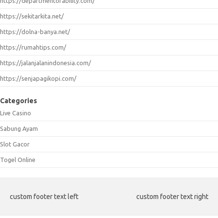
https://departmentofability.com/
https://sekitarkita.net/
https://dolna-banya.net/
https://rumahtips.com/
https://jalanjalanindonesia.com/
https://senjapagikopi.com/
Categories
Live Casino
Sabung Ayam
Slot Gacor
Togel Online
custom footer text left
custom footer text right