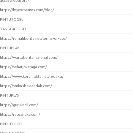
accessnepal.org/
https://kryexthemes.com/blog/
PINTUTOGEL
TANGGATOGEL
https://rumahberita.net/terms-of-use/
PINTUPLAY
https://wartaberitanasional.com/
https://sehatjiwaraga.com/
https://www.koranfakta.net/redaksi/
https://smkn3baleendah.com/
PINTUPLAY
https://gurukecil.com/
https://ratuangka.com/
PINTUTOGEL