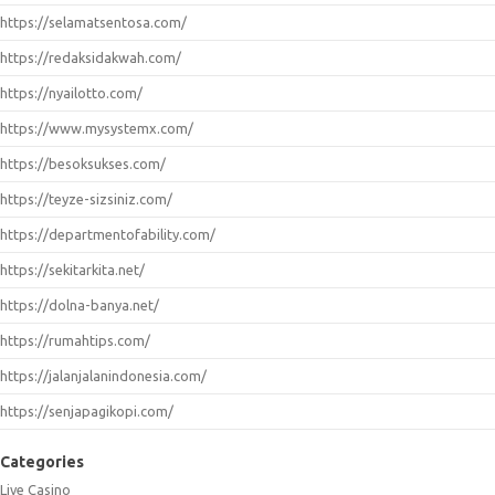
https://selamatsentosa.com/
https://redaksidakwah.com/
https://nyailotto.com/
https://www.mysystemx.com/
https://besoksukses.com/
https://teyze-sizsiniz.com/
https://departmentofability.com/
https://sekitarkita.net/
https://dolna-banya.net/
https://rumahtips.com/
https://jalanjalanindonesia.com/
https://senjapagikopi.com/
Categories
Live Casino