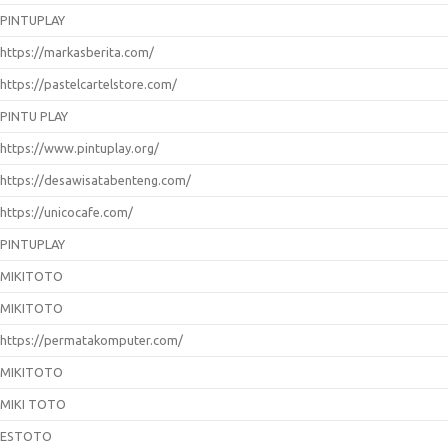
PINTUPLAY
https://markasberita.com/
https://pastelcartelstore.com/
PINTU PLAY
https://www.pintuplay.org/
https://desawisatabenteng.com/
https://unicocafe.com/
PINTUPLAY
MIKITOTO
MIKITOTO
https://permatakomputer.com/
MIKITOTO
MIKI TOTO
ESTOTO