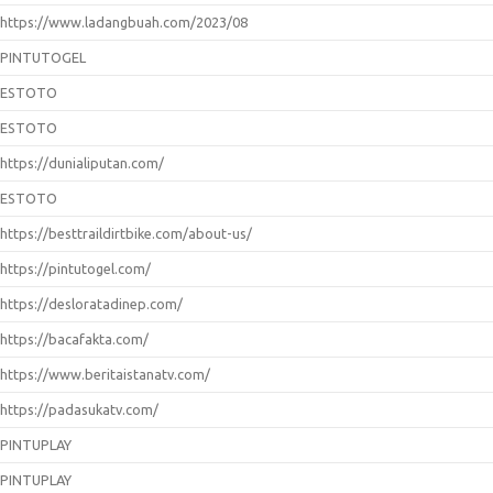
https://www.ladangbuah.com/2023/08
PINTUTOGEL
ESTOTO
ESTOTO
https://dunialiputan.com/
ESTOTO
https://besttraildirtbike.com/about-us/
https://pintutogel.com/
https://desloratadinep.com/
https://bacafakta.com/
https://www.beritaistanatv.com/
https://padasukatv.com/
PINTUPLAY
PINTUPLAY