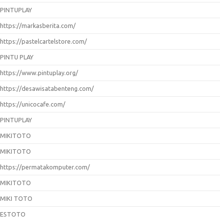
PINTUPLAY
https://markasberita.com/
https://pastelcartelstore.com/
PINTU PLAY
https://www.pintuplay.org/
https://desawisatabenteng.com/
https://unicocafe.com/
PINTUPLAY
MIKITOTO
MIKITOTO
https://permatakomputer.com/
MIKITOTO
MIKI TOTO
ESTOTO