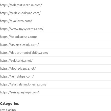
https://selamatsentosa.com/
https://redaksidakwah.com/
https://nyailotto.com/
https://www.mysystemx.com/
https://besoksukses.com/
https://teyze-sizsiniz.com/
https://departmentofability.com/
https://sekitarkita.net/
https://dolna-banya.net/
https://rumahtips.com/
https://jalanjalanindonesia.com/
https://senjapagikopi.com/
Categories
Live Casino