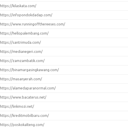
https://kilaskata.com/
https://infopondokdadap.com/
https://www.runningoffthereeses.com/
https://hellopalembang.com/
https://santrimuda.com/
https://medianegeri.com/
https://zamzambatik.com/
https://binamargasingkawang.com/
https://masanyerah.com/
https://alamedaparanormal.com/
https://www.bacaterus.net/
https://linkmozi.net/
https://kreditmobilbaru.com/
https://poskokalteng.com/