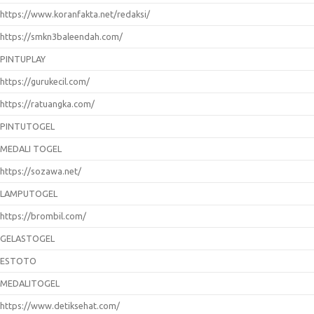
https://www.koranfakta.net/redaksi/
https://smkn3baleendah.com/
PINTUPLAY
https://gurukecil.com/
https://ratuangka.com/
PINTUTOGEL
MEDALI TOGEL
https://sozawa.net/
LAMPUTOGEL
https://brombil.com/
GELASTOGEL
ESTOTO
MEDALITOGEL
https://www.detiksehat.com/