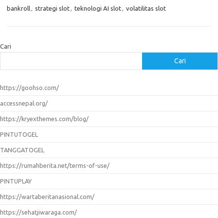
bankroll
,
strategi slot
,
teknologi AI slot
,
volatilitas slot
Cari
Cari
https://goohso.com/
accessnepal.org/
https://kryexthemes.com/blog/
PINTUTOGEL
TANGGATOGEL
https://rumahberita.net/terms-of-use/
PINTUPLAY
https://wartaberitanasional.com/
https://sehatjiwaraga.com/