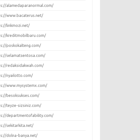
ps://alamedaparanormal.com/
ps://www.bacaterus.net/
s://linkmozi.net/
ps://kreditmobilbaru.com/
ps://poskokalteng.com/
ps://selamatsentosa.com/
ps://redaksidakwah.com/
s://nyailotto.com/
ps://www.mysystemx.com/
ps://besoksukses.com/
s://teyze-sizsiniz.com/
ps://departmentofability.com/
s://sekitarkita.net/
ps://dolna-banya.net/