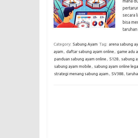
mana du
pertaru
secara l
bisa me
taruhan
Category:
Sabung Ayam
Tag:
arena sabung a
ayam
,
daftar sabung ayam online
,
game adu 
panduan sabung ayam online
,
S128
,
sabung 
sabung ayam mobile
,
sabung ayam online lega
strategi menang sabung ayam
,
SV388
,
taruha