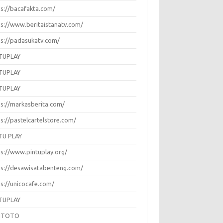
ps://bacafakta.com/
ps://www.beritaistanatv.com/
ps://padasukatv.com/
TUPLAY
TUPLAY
TUPLAY
ps://markasberita.com/
s://pastelcartelstore.com/
TU PLAY
ps://www.pintuplay.org/
ps://desawisatabenteng.com/
ps://unicocafe.com/
TUPLAY
ITOTO