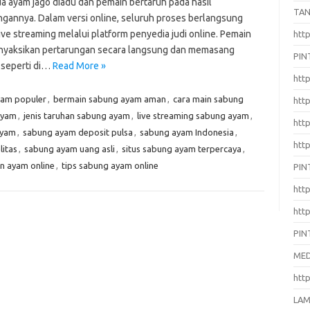
a ayam jago diadu dan pemain bertaruh pada hasil
TA
ngannya. Dalam versi online, seluruh proses berlangsung
ive streaming melalui platform penyedia judi online. Pemain
htt
nyaksikan pertarungan secara langsung dan memasang
PIN
 seperti di…
Read More »
htt
yam populer
,
bermain sabung ayam aman
,
cara main sabung
htt
ayam
,
jenis taruhan sabung ayam
,
live streaming sabung ayam
,
htt
ayam
,
sabung ayam deposit pulsa
,
sabung ayam Indonesia
,
htt
litas
,
sabung ayam uang asli
,
situs sabung ayam terpercaya
,
n ayam online
,
tips sabung ayam online
PIN
http
htt
PIN
MED
htt
LA