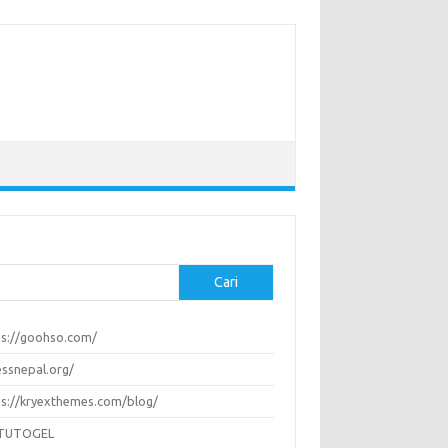
Cari
ps://goohso.com/
essnepal.org/
ps://kryexthemes.com/blog/
TUTOGEL