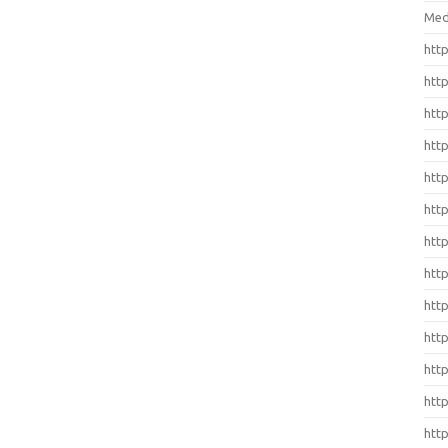
Med
htt
htt
http
http
http
htt
htt
htt
htt
htt
htt
htt
htt