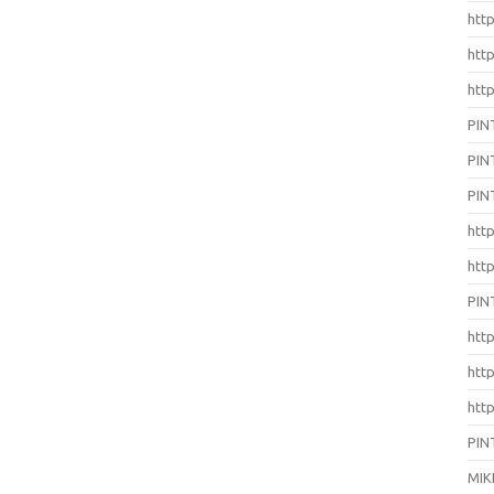
htt
htt
htt
PIN
PIN
PIN
htt
http
PIN
htt
htt
htt
PIN
MIK