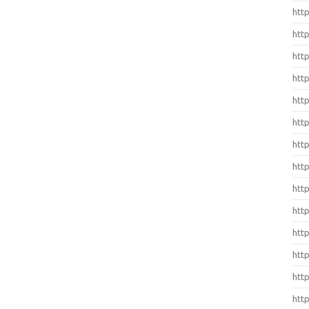
htt
htt
http
htt
htt
htt
htt
http
htt
htt
http
htt
http
htt