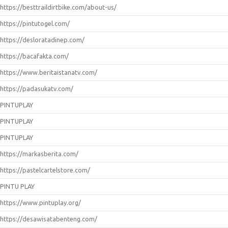
https://besttraildirtbike.com/about-us/
https://pintutogel.com/
https://desloratadinep.com/
https://bacafakta.com/
https://www.beritaistanatv.com/
https://padasukatv.com/
PINTUPLAY
PINTUPLAY
PINTUPLAY
https://markasberita.com/
https://pastelcartelstore.com/
PINTU PLAY
https://www.pintuplay.org/
https://desawisatabenteng.com/