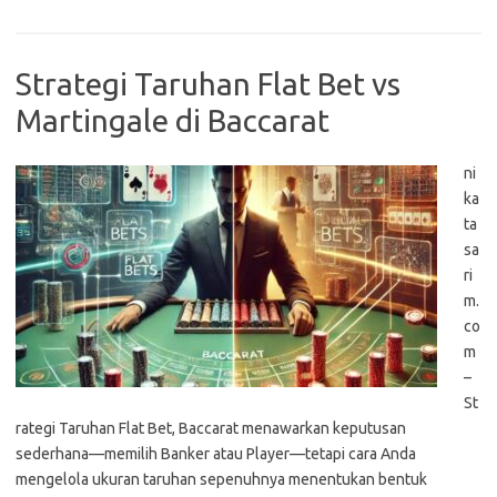
Strategi Taruhan Flat Bet vs
Martingale di Baccarat
ni
ka
ta
sa
ri
m.
co
m
–
St
rategi Taruhan Flat Bet, Baccarat menawarkan keputusan
sederhana—memilih Banker atau Player—tetapi cara Anda
mengelola ukuran taruhan sepenuhnya menentukan bentuk