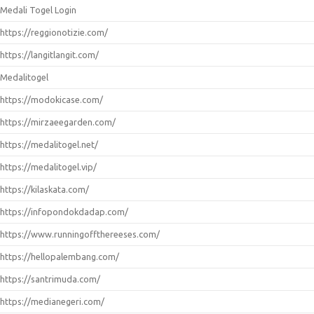
Medali Togel Login
https://reggionotizie.com/
https://langitlangit.com/
Medalitogel
https://modokicase.com/
https://mirzaeegarden.com/
https://medalitogel.net/
https://medalitogel.vip/
https://kilaskata.com/
https://infopondokdadap.com/
https://www.runningoffthereeses.com/
https://hellopalembang.com/
https://santrimuda.com/
https://medianegeri.com/