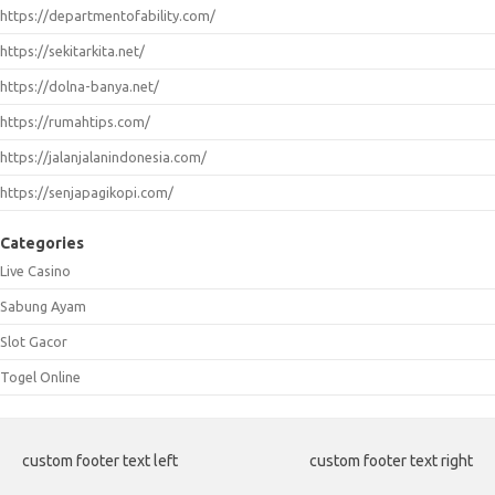
https://departmentofability.com/
https://sekitarkita.net/
https://dolna-banya.net/
https://rumahtips.com/
https://jalanjalanindonesia.com/
https://senjapagikopi.com/
Categories
Live Casino
Sabung Ayam
Slot Gacor
Togel Online
custom footer text left
custom footer text right