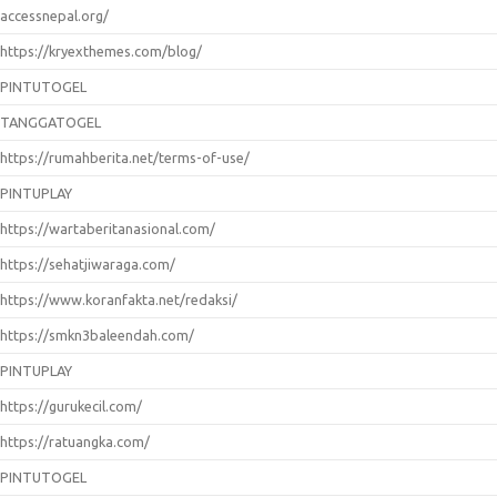
accessnepal.org/
https://kryexthemes.com/blog/
PINTUTOGEL
TANGGATOGEL
https://rumahberita.net/terms-of-use/
PINTUPLAY
https://wartaberitanasional.com/
https://sehatjiwaraga.com/
https://www.koranfakta.net/redaksi/
https://smkn3baleendah.com/
PINTUPLAY
https://gurukecil.com/
https://ratuangka.com/
PINTUTOGEL